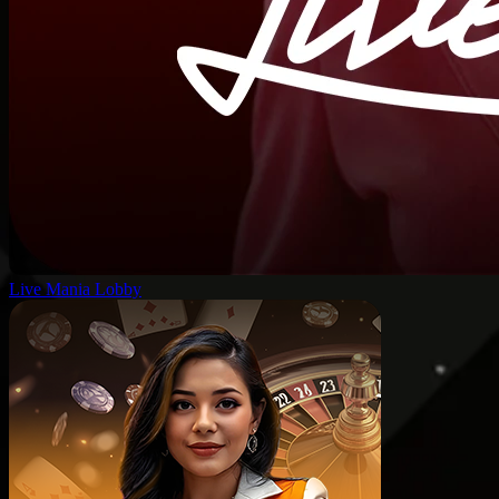
Live Mania Lobby