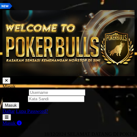
Masuk
Username
Password
Masuk
Daftar
Lupa Password?
Masuk
Info Terkini :
18/12/2024 SELAMAT DATANG DI POKERBULLS - B