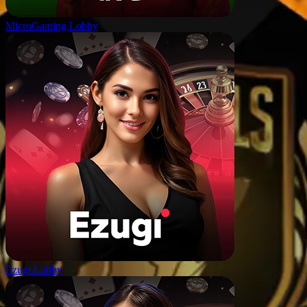
MicroGaming Lobby
Ezugi Lobby