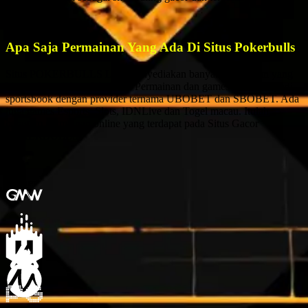
Apa Saja Permainan Yang Ada Di Situs Pokerbulls
Situs POKERBULLS Link menyediakan banyak permainan yang
bisa anda mainkan dalam ID. Permainan dan games terbaik seperti
sportsbook dengan provider ternama UBOBET dan SBOBET. Ada
juga games Esports, Slots, IDNLive dan Togel macau. Itulah
beragam permainan online yang terdapat pada Situs Gacor
POKERBULLS
Partner