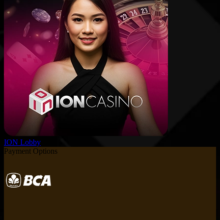
ION Lobby
Payment Options