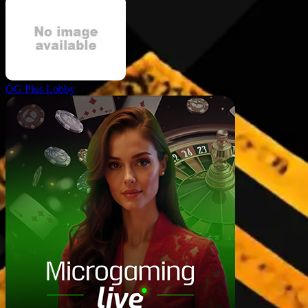
OG Plus Lobby