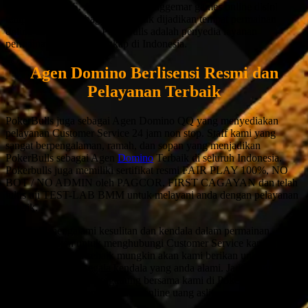
POKERBULLS. Apabila anda penggemar games online disini
tempat yang tepat bagi anda untuk dijadikan tempat permainan
online terbaik, karena Pokerbulls adalah penyedia layanan
permainan online terlengkap di Indonesia.
Agen Domino Berlisensi Resmi dan
Pelayanan Terbaik
PokerBulls juga sebagai Agen Domino QQ yang menyediakan
pelayanan Customer Service 24 jam non stop. Staff kami yang
sangat berpengalaman, ramah, dan sopan yang menjadikan
PokerBulls sebagai Agen
Domino
Terbaik di seluruh Indonesia.
Pokerbulls juga memiliki sertifikat resmi FAIR PLAY 100%, NO
BOT / NO ADMIN oleh PAGCOR, FIRST CAGAYAN dan telah
lulus uji TEST-LAB BMM untuk melayani anda dengan pelayanan
terbaik.
Jika anda mengalami kesulitan dan kendala dalam permainan,
jangan sungkan untuk menghubungi Customer Service kami,
dengan pelayanan sebaik mungkin akan kami berikan untuk anda
dan menuntaskan segala kendala yang anda alami. Jadi tunggu
apalagi? Ayo segera bergabung bersama kami di PokerBulls tempat
terpercaya untuk bermain kartu online uang asli.