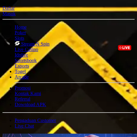
Daftar
Masuk
Home
Poker
Slots
Stream N Spin
Live Casino
Idnlive
Sportsbook
Esports
Togel
Arcade
Promosi
Kontak Kami
Referral
Download APK
Pengaduan Customer
Live Chat