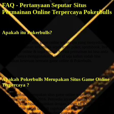
FAQ - Pertanyaan Seputar Situs
Permainan Online Terpercaya Pokerbulls
Apakah itu Pokerbulls?
Pokerbulls adalah situs game online terpercaya yang menyediakan
beragam permainan terkemuka seprti texas poker, sportsbook, live
casino, slots online & togel online. Semua permainan ini bisa anda
mainkan hanya menggunakan 1 user id saja kalian sudah bisa
merasakan keseruan bermain game online di Pokerbulls.
Apakah Pokerbulls Merupakan Situs Game Online
Terpercaya ?
Jelas Pokerbulls merupakan situs game online terpercaya di
Indonesia sejak tahun 2016. Penyedia layanan games terlengkap dan
terpopuler yang bisa di mainkan dengan 1 user id. Kipra Pokerbulls
di game online sudah tidak di ragukan lagi karena sudah dari tahun
2015 beroperasi sebagai situs paling gacor dan terpercaya.